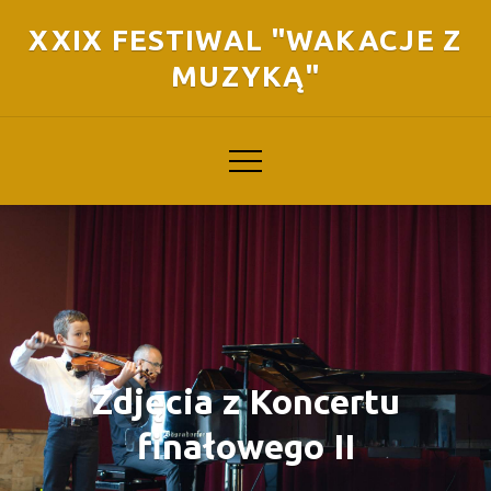
Skip
XXIX FESTIWAL "WAKACJE Z
to
MUZYKĄ"
content
Zdjęcia z Koncertu
finałowego II