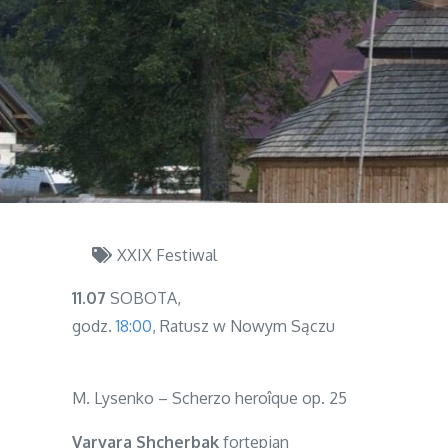
XXIX Festiwal
11.07
SOBOTA,
godz.
18:00
, Ratusz w Nowym Sączu
M. Lysenko – Scherzo heroîque op. 25
Varvara Shcherbak
fortepian