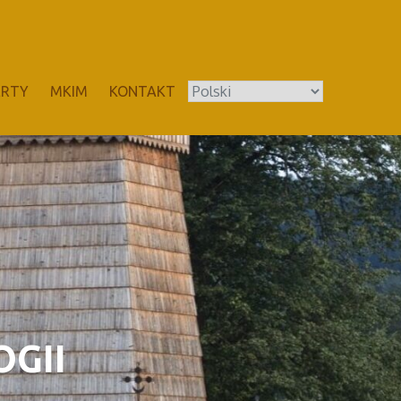
ERTY
MKIM
KONTAKT
GII