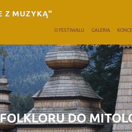
E Z MUZYKĄ"
O FESTIWALU
GALERIA
KONC
 FOLKLORU DO MITOLO