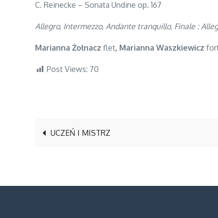
C. Reinecke – Sonata Undine op. 167
Allegro, Intermezzo, Andante tranquillo, Finale : All
Marianna
Żołnacz
flet
, Marianna Waszkiewicz
for
Post Views:
70
Nawigacja
UCZEŃ I MISTRZ
wpisu