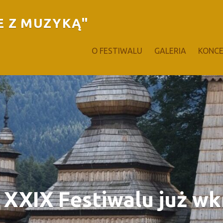
E Z MUZYKĄ"
O FESTIWALU
GALERIA
KONC
a XXIX Festiwalu już w