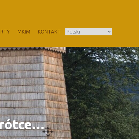
ERTY
MKIM
KONTAKT
krótce…