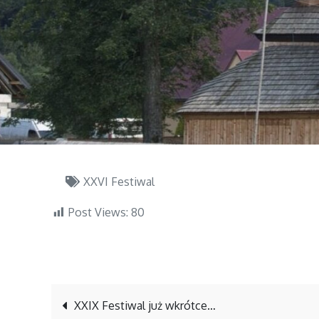
XXVI Festiwal
Post Views:
80
Nawigacja
XXIX Festiwal już wkrótce…